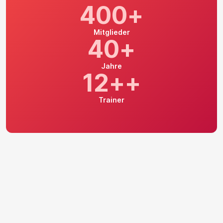
400+
Mitglieder
40+
Jahre
12++
Trainer